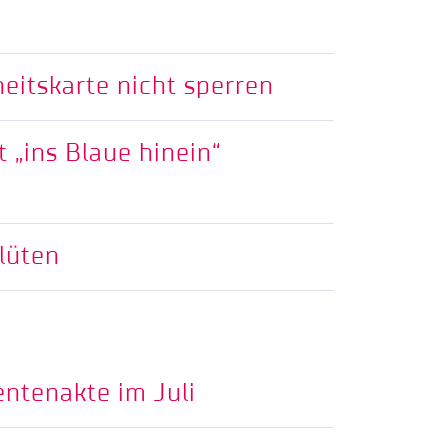
itskarte nicht sperren
 „ins Blaue hinein“
lüten
entenakte im Juli